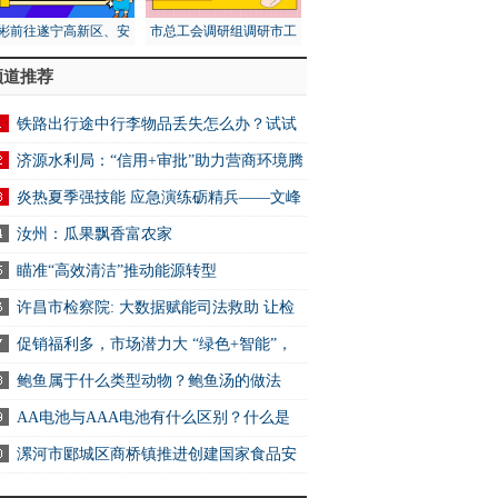
彬前往遂宁高新区、安
市总工会调研组调研市工
区调研第五次全国经济
人文化宫项目建设安全工
频道推荐
普查工作
作
铁路出行途中行李物品丢失怎么办？试试
2306App找回
济源水利局：“信用+审批”助力营商环境腾
炎热夏季强技能 应急演练砺精兵——文峰
万达商业服务中心开展消防应急演练活动
汝州：瓜果飘香富农家
瞄准“高效清洁”推动能源转型
许昌市检察院: 大数据赋能司法救助 让检
关爱可感可触可及
促销福利多，市场潜力大 “绿色+智能”，
电消费新选择
鲍鱼属于什么类型动物？鲍鱼汤的做法
AA电池与AAA电池有什么区别？什么是
其余14城全部下滑
电池？ 快资讯
漯河市郾城区商桥镇推进创建国家食品安
示范城市工作 全球快讯