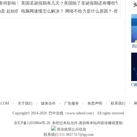
有何影响？学考对高考到底有没有影响？
美国圣诞假期有几天？美国除了圣诞假期还有哪些节假日呢？
卖 起始价约51亿元
电脑网速慢怎么解决？ 网络不给力是什么原因？-世界今日报
四
故
C
.COM
-
关于我们
-
媒体合作
-
广告服务
-
免责声明
-
联系我们
-
Copyright© 2014-2020 巴中在线（
www.cnbzol.com
） All rights reserved.
京ICP备12018864号-20
未经过本站允许,请勿将本站内容传播或复制.
营业执照公示信息
联系我们:111 3027 517@qq.com