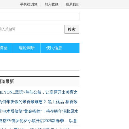
手机端浏览
│
加入收藏
│
联系我们
摘登
理论调研
便民信息
频道最新
HEYONE黑玩×芭莎公益，让高原开出美育之
为何年夜饭的米香最难忘？ 黑土优品·稻香致
，一口吃出团圆味
光电术后修复“黄金搭档”！艳存晓年轻胶原水
套组，修复抗衰双在线
成都FV佛罗伦萨小镇开启2026新春季： 以意