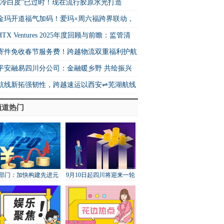
风情与地道年味，再定义城市“微度假”生活
“冷白皮”已过时！现在流行胶原水光打造
透光釉彩肌”
金玛开道福气加码！爱玛×周六福跨界联动，
都新春营销掀起热潮
HTX Ventures 2025年度回顾与前瞻：监管清
、资产上链与机构入场
寄件免收春节服务费！跨越物流双重福利护航
底货运高峰
平安融易四川分公司：金融暖乡野 共绘振兴
航线新拓强韧性，跨越速运以西安⇌芜湖航线
能快运物流
频道热门
部门：加快构建先进元
9月10日起四川将迎来一轮
宇宙技术和产业体系
降雨