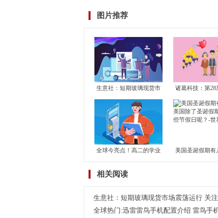
图片推荐
生意社：短期玻璃现货市
诸葛科技：第28
场震荡运行 关注玻璃产能
市成交止升转降
恢复及房地产竣工情况
成交独升 其余1
滑
全球今亮点！高二的学业
美国圣诞假期有
水平考试对高考有何影
国除了圣诞假期
相关阅读
响？学考对高考到底有没
节假日呢？-世
有影响？
生意社：短期玻璃现货市场震荡运行 关
全球热门:迅雷雷鸟手机配置介绍 雷鸟手