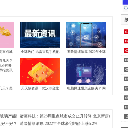
江
居
用1
飞
周重点城
全球热门:迅雷雷鸟手机配
避险情绪浓厚 2022年全球
 北京新房
置介绍 雷鸟手机好不好？
豪宅均价上涨5.2%
区
4城全部下
察
几天？美
天天快资讯：武汉市台北
电脑网速慢怎么解决？ 网
还有哪些
路地块7月13日拍卖 起始
络不给力是什么原因？-世
家
界报资讯
价约51亿元
界今日报
注玻璃产能恢复及房地产竣工情况
诸葛科技：第28周重点城市成交止升转降 北京新房成交独升 
AA
机好不好？
避险情绪浓厚 2022年全球豪宅均价上涨5.2%
全