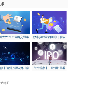
-世界报资讯
头条
川大竹“9·7”道路交通事
数字乡村看四川⑥｜雅安
：初步调查为货车下坡
天全：打造“智慧渔场” 建
转弯失控发生侧翻导致
设数字渔业基地
视频丨达州万源花萼山首
市州观察丨三块“田”里看
次拍到猕猴
秋收：乐山农业这样“冲关
过坎”
网站地图