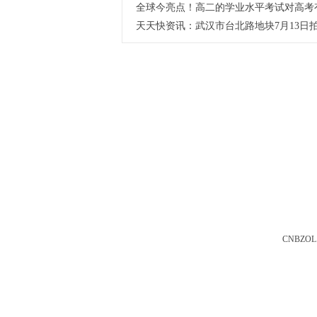
全球今亮点！高二的学业水平考试对高考
天天快资讯：武汉市台北路地块7月13日拍
CNBZOL