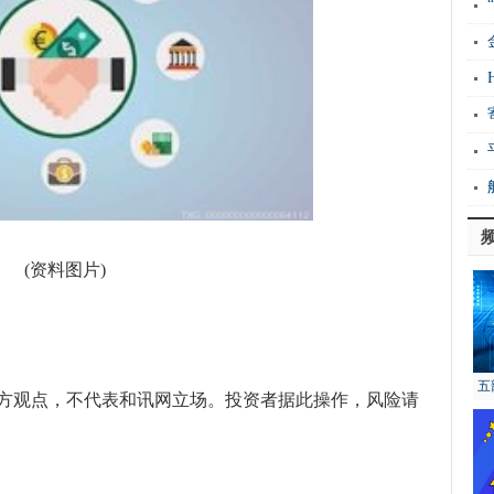
式
的“
成
晰
年
图
赋
(资料图片)
五
方观点，不代表和讯网立场。投资者据此操作，风险请