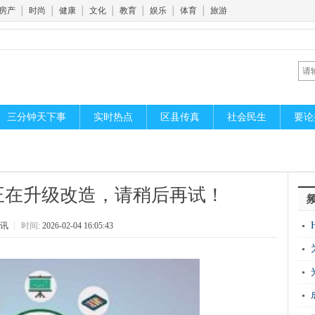
房产
│
时尚
│
健康
│
文化
│
教育
│
娱乐
│
体育
│
旅游
三分钟天下事
实时热点
区县传真
社会民生
要论
正在升级改造，请稍后再试！
讯
┆
时间:
2026-02-04 16:05:43
花
远
光